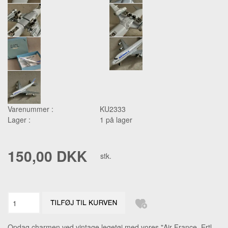
Varenummer :
KU2333
Lager :
1 på lager
150,00 DKK
stk.
Opdag charmen ved vintage legetøj med vores "Air France, Ertl