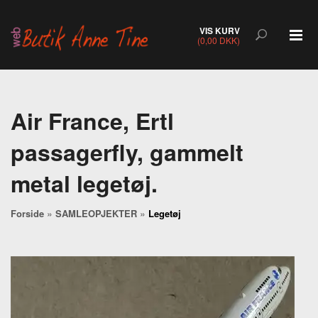
VIS KURV
(0,00 DKK)
Air France, Ertl
passagerfly, gammelt
metal legetøj.
»
»
Forside
SAMLEOPJEKTER
Legetøj