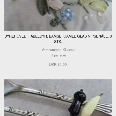
DYREHOVED, FABELDYR, BAMSE, GAMLE GLAS NIPSENÅLE. 3
STK.
Varenummer: KU3249
1 på lager
DKK 90,00