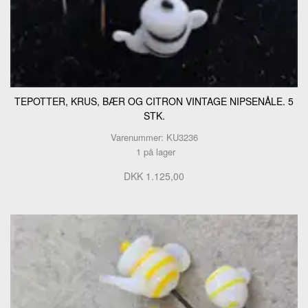
TEPOTTER, KRUS, BÆR OG CITRON VINTAGE NIPSENÅLE. 5
STK.
Varenummer: KU3236
1 på lager
DKK 1.125,00