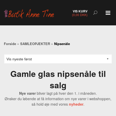
VIS KURV
(0,00 DKK)
»
»
Forside
SAMLEOPJEKTER
Nipsenåle
Gamle glas nipsenåle til
salg
Nye varer
bliver lagt på hver den 1. i måneden.
Ønsker du løbende at få information om nye varer i webshoppen,
så hold øje med vores
nyheder
.