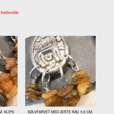
GERRINGE
 hattenåle
LSKÆDE
DHÆNG
ERINGE
KKER
GE
M. KLIPS
SØLVFARVET MED ÆRTE RAV, 5,5 CM.