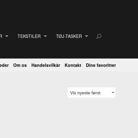
R
TEKSTILER
TØJ-TASKER
D
BAKUDA TEKSTILER
BØRNETØJ
R
BLONDER
HVIDT TØJ
eder
Om os
Handelsvilkår
Kontakt
Dine favoritter
RINGE
BÅND
RETRO + VINTAGE TØJ.
DER
DUGE - SERVIETTER
TASKER
TKNAPPER
LAGNER
LER TIL SMYKKEFREMSTILLING.
LOMMETØRKLÆDER
 LAV SELV SMYKKER.
PUDEBETRÆK
MBÅND
SENGEOVERKAST.
OCHER OG HATTENÅLE
VISKESTYKKER