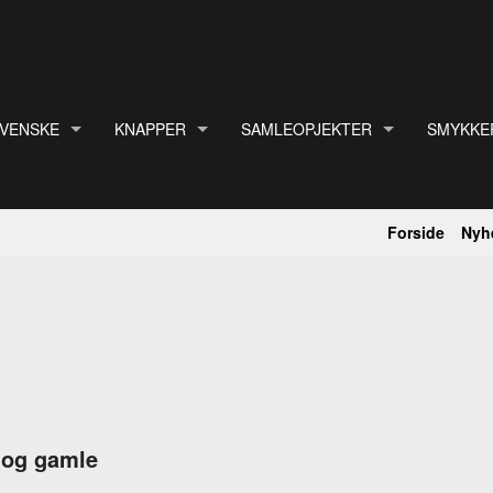
VENSKE
KNAPPER
SAMLEOPJEKTER
SMYKKE
ROER.
R, KLUDETÆPPER, SVENSKE
GLASKNAPPER
BØGER
ARMBÅN
ER, KLUDETÆPPER, SVENSKE
PERLEMOR KNAPPER
DALARHESTE
BROCHE
Forside
Nyh
ÆPPER, SVENSKE
RETRO KNAPPER
ERZGEBIRGE TRÆFIGURER.
FINGER
FILM.
HALSKÆ
FRIMÆRKER + MØNTER
MANCHE
GLANSBILLEDER
MATERIA
ER.
KUNSTIGE BLOMSTER.
PERLER,
KURIOSA
RAV AR
e og gamle
LEGETØJ
RAV BR