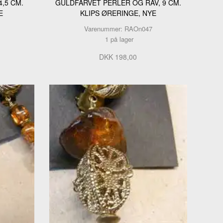
4,5 CM.
GULDFARVET PERLER OG RAV, 9 CM.
E
KLIPS ØRERINGE, NYE
Varenummer: RAOn047
1 på lager
DKK 198,00