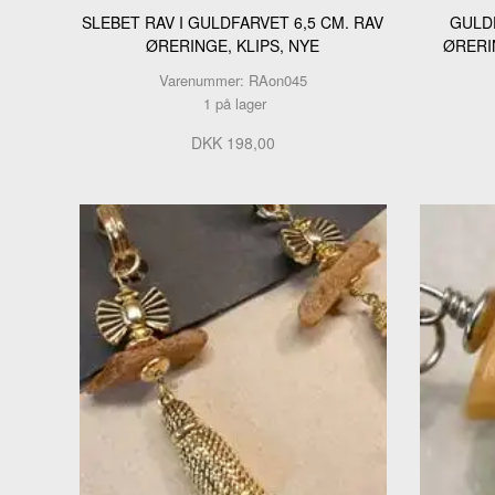
SLEBET RAV I GULDFARVET 6,5 CM. RAV
GULD
ØRERINGE, KLIPS, NYE
ØRERIN
Varenummer: RAon045
1 på lager
DKK 198,00