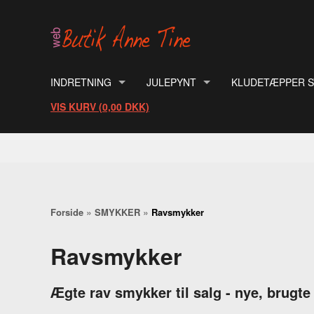
INDRETNING
JULEPYNT
KLUDETÆPPER S
BESTIK
VIS KURV (0,00 DKK)
CONTAINER NISSE, SPAREGRIS, U
- BOMULD, LØBE
BØJLER
FIGUR GLAS JULEKUGLER.
- PLASTIK, LØB
DÅSER
GENBRUGS DÅSE JULEHJERTER.
- STORE KLUDET
FOTORAMMER
GLAS JULEKUGLER.
GLAS
JULEGLANSBILLEDER.
»
»
Forside
SMYKKER
Ravsmykker
KAGE- OG CHOKOLADEFORME
JULELYSESTAGER OG LAMPER.
Ravsmykker
KERAMIK
JULEMAND, NISSE, SVAMPE, FIGUR
KURVE
JULEMÆRKER.
Ægte rav smykker til salg - nye, brugt
KØKKENTØJ, DIVERSE.
JULETRÆSFOD.