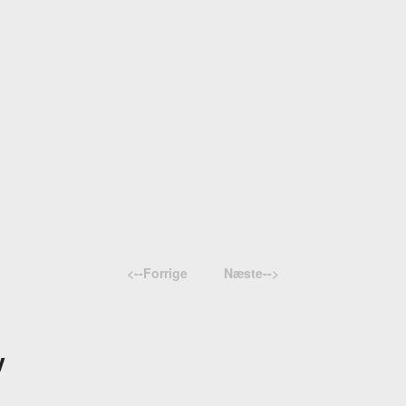
<--Forrige
Næste-->
v