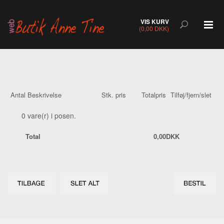
VIS KURV
(0,00 DKK)
Antal
Beskrivelse
Stk. pris
Totalpris
Tilføj/fjern/slet
0
vare(r) i posen.
Total
0,00
DKK