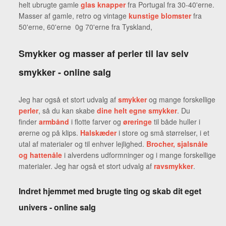
helt ubrugte gamle
glas knapper
fra Portugal fra 30-40'erne.
Masser af gamle, retro og vintage
kunstige blomster
fra
50'erne, 60'erne 0g 70'erne fra Tyskland,
Smykker og masser af perler til lav selv
smykker - online salg
Jeg har også et stort udvalg af
smykke
r
og mange forskellige
perler
, så du kan skabe
dine helt egne smykker
. Du
finder
armbånd
i flotte farver og
øreringe
til både huller i
ørerne og på klips.
Halskæder
i store og små størrelser, i et
utal af materialer og til enhver lejlighed.
Brocher
,
sjalsnåle
og hattenåle
i alverdens udformninger og i mange forskellige
materialer. Jeg har også et stort udvalg af
ravsmykker
.
Indret hjemmet med brugte ting og skab dit eget
univers - online salg