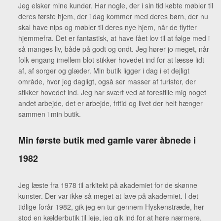
Jeg elsker mine kunder. Har nogle, der i sin tid købte møbler til
deres første hjem, der i dag kommer med deres børn, der nu
skal have nips og møbler til deres nye hjem, når de flytter
hjemmefra. Det er fantastisk, at have fået lov til at følge med i
så manges liv, både på godt og ondt. Jeg hører jo meget, når
folk engang imellem blot stikker hovedet ind for at læsse lidt
af, af sorger og glæder. Min butik ligger i dag i et dejligt
område, hvor jeg dagligt, også ser masser af turister, der
stikker hovedet ind. Jeg har svært ved at forestille mig noget
andet arbejde, det er arbejde, fritid og livet der helt hænger
sammen i min butik.
Min første butik med gamle varer åbnede i
1982
Jeg læste fra 1978 til arkitekt på akademiet for de skønne
kunster. Der var ikke så meget at lave på akademiet. I det
tidlige forår 1982, gik jeg en tur gennem Hyskenstræde, her
stod en kælderbutik til leje, jeg gik ind for at høre nærmere.