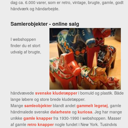
dag ca. 6.000 varer, som er retro, vintage, brugte, gamle, godt
håndværk og håndarbejde.
Samlerobjekter - online salg
I webshoppen
finder du et stort
udvalg af brugte,
håndvævede
svenske kludetæpper
i bomuld og plastik. Både
lange løbere og store brede kludetæpper.
Mange
samleobjekter
blandt andet
gammelt legetøj
, gamle
håndmalede svenske
dalarheste
og
kuriosa
. Jeg har mange
unikke
gamle knapper
fra 1930-1990 i webshoppen. Masser
af gamle
retro knapper
nogle fundet i New York. Tusindvis