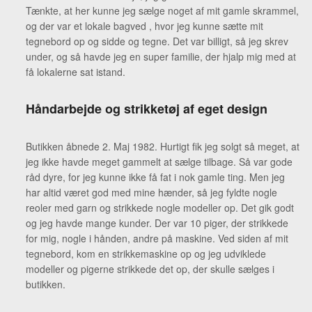
Tænkte, at her kunne jeg sælge noget af mit gamle skrammel,
og der var et lokale bagved , hvor jeg kunne sætte mit
tegnebord op og sidde og tegne. Det var billigt, så jeg skrev
under, og så havde jeg en super familie, der hjalp mig med at
få lokalerne sat istand.
Håndarbejde og strikketøj af eget design
Butikken åbnede 2. Maj 1982. Hurtigt fik jeg solgt så meget, at
jeg ikke havde meget gammelt at sælge tilbage. Så var gode
råd dyre, for jeg kunne ikke få fat i nok gamle ting. Men jeg
har altid været god med mine hænder, så jeg fyldte nogle
reoler med garn og strikkede nogle modeller op. Det gik godt
og jeg havde mange kunder. Der var 10 piger, der strikkede
for mig, nogle i hånden, andre på maskine. Ved siden af mit
tegnebord, kom en strikkemaskine op og jeg udviklede
modeller og pigerne strikkede det op, der skulle sælges i
butikken.