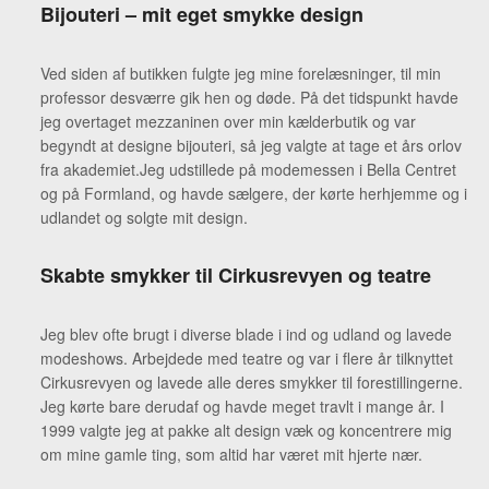
Bijouteri – mit eget smykke design
Ved siden af butikken fulgte jeg mine forelæsninger, til min
professor desværre gik hen og døde. På det tidspunkt havde
jeg overtaget mezzaninen over min kælderbutik og var
begyndt at designe bijouteri, så jeg valgte at tage et års orlov
fra akademiet.Jeg udstillede på modemessen i Bella Centret
og på Formland, og havde sælgere, der kørte herhjemme og i
udlandet og solgte mit design.
Skabte smykker til Cirkusrevyen og teatre
Jeg blev ofte brugt i diverse blade i ind og udland og lavede
modeshows. Arbejdede med teatre og var i flere år tilknyttet
Cirkusrevyen og lavede alle deres smykker til forestillingerne.
Jeg kørte bare derudaf og havde meget travlt i mange år. I
1999 valgte jeg at pakke alt design væk og koncentrere mig
om mine gamle ting, som altid har været mit hjerte nær.