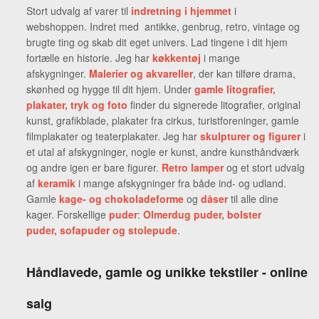
Stort udvalg af varer til
indretning i hjemmet
i
webshoppen. Indret med antikke, genbrug, retro, vintage og
brugte ting og skab dit eget univers. Lad tingene i dit hjem
fortælle en historie. Jeg har
køkkentøj
i mange
afskygninger.
Malerier og akvareller
, der kan tilføre drama,
skønhed og hygge til dit hjem. Under
gamle litografier,
plakater, tryk og foto
finder du signerede litografier, original
kunst, grafikblade, plakater fra cirkus, turistforeninger, gamle
filmplakater og teaterplakater. Jeg har
skulpturer og figurer
i
et utal af afskygninger, nogle er kunst, andre kunsthåndværk
og andre igen er bare figurer.
Retro lamper
og et stort udvalg
af
keramik
i mange afskygninger fra både ind- og udland.
Gamle
kage- og chokoladeforme
og
dåser
til alle dine
kager. Forskellige
puder
:
Olmerdug puder, bolster
puder, sofapuder og stolepude
.
Håndlavede, gamle og unikke tekstiler - online
salg