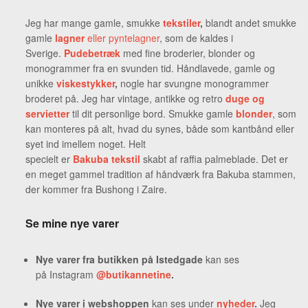
Jeg har mange gamle,
smukke
tekstiler
,
blandt andet smukke
gamle
lagner
eller pyntelagner
, som de kaldes i
Sverige.
Pudebetræk
med fine broderier, blonder og
monogrammer fra en svunden tid. Håndlavede, gamle og
unikke
viskestykker
,
nogle har svungne monogrammer
broderet på. Jeg har vintage, antikke og retro
duge og
servietter
til dit personlige bord. Smukke gamle
blonder
, som
kan monteres på alt, hvad du synes, både som kantbånd eller
syet ind imellem noget. Helt
specielt er
Bakuba tekstil
skabt af raffia palmeblade. Det er
en meget gammel tradition af håndværk fra Bakuba stammen,
der kommer fra Bushong i Zaire.
Se mine nye varer
Nye varer fra butikken på Istedgade
kan ses
på Instagram
@butikannetine
.
Nye varer i webshoppen
kan ses under
nyheder
.
Jeg