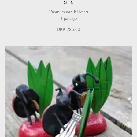
STK.
Varenummer: KU2113
1 på lager
DKK 225,00