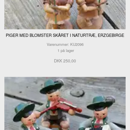
PIGER MED BLOMSTER SKÅRET I NATURTRÆ, ERZGEBIRGE
Varenummer: KU2096
1 på lager
DKK 250,00