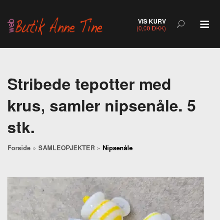
VIS KURV
(0,00 DKK)
Stribede tepotter med
krus, samler nipsenåle. 5
stk.
»
»
Forside
SAMLEOPJEKTER
Nipsenåle