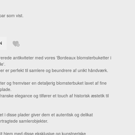
GERRINGE
par som vist.
LSKÆDE
DHÆNG
ERINGE
KKER
erede antikviteter med vores 'Bordeaux blomsterbuketter i
GE
e'.
er er perfekt til samlere og beundrere af unikt håndværk.
er og fremviser en detaljerig blomsterbuket lavet af fine
plade.
ranske elegance og tilfører et touch af historisk æstetik til
 i disse plader giver dem et autentisk og delikat
ertragtede samlerobjekter.
til dit hjem med disse eksklusive og kunstneriske