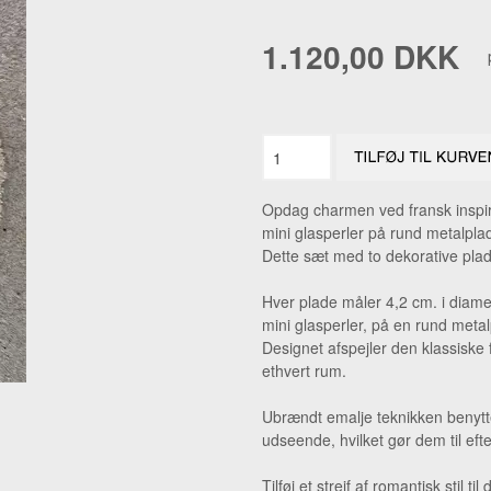
NIPSENÅLE
RAV FIN
1.120,00 DKK
PÅSKEPYNT
RAV HA
TEATER
RAV VE
AL + ANDET JULEPYNT.
RAV ØR
RAVSMY
Opdag charmen ved fransk inspir
ØRERIN
mini glasperler på rund metalplad
Dette sæt med to dekorative plad
Hver plade måler 4,2 cm. i diamet
mini glasperler, på en rund metal
Designet afspejler den klassiske f
ethvert rum.
Ubrændt emalje teknikken benyttet
udseende, hvilket gør dem til eft
Tilføj et strejf af romantisk stil 