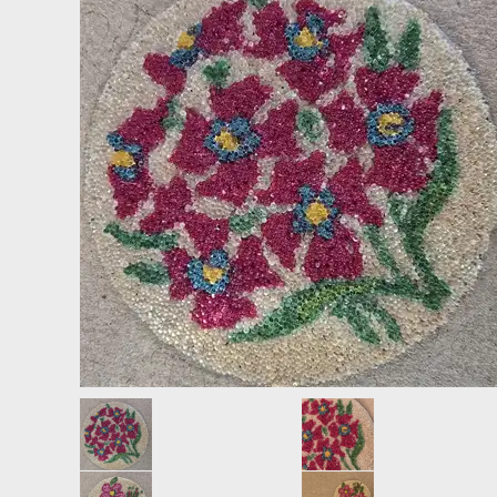
LAMPER
LYSHOLDERE TIL JULETRÆET.
LITOGRAFIER, TRYK, PLAKATER + DIVERSE
POSTKORT RETRO JUL, NYTÅR.
LYSESTAGER
SPEJL, REFLEKTOR JULEKUGLER.
MALERIER - AKVARELLER
VAT, PAP, CHOKOLADE, STOF, MET
MØBLER
OPBEVARING - BAKKER
PORCELÆN - SERVICE
PUDER
SKULPTURER + FIGURER
SLUMRETÆPPER
ÆGGEBÆGER