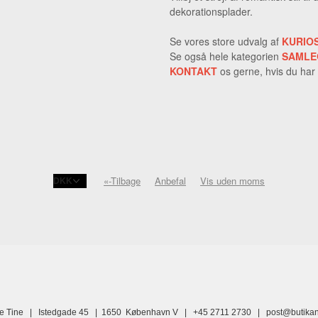
dekorationsplader.
Se vores store udvalg af
KURIO
Se også hele kategorien
SAMLE
KONTAKT
os gerne, hvis du har
«-Tilbage
Anbefal
Vis uden moms
ne Tine | Istedgade 45 | 1650 København V | +45 2711 2730 |
post@butikan