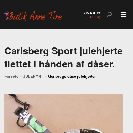
VIS KURV
(0,00 DKK)
Carlsberg Sport julehjerte
flettet i hånden af dåser.
»
»
Forside
JULEPYNT
Genbrugs dåse julehjerter.