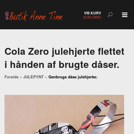
VIS KURV
(0,00 DKK)
Cola Zero julehjerte flettet
i hånden af brugte dåser.
»
»
Forside
JULEPYNT
Genbrugs dåse julehjerter.