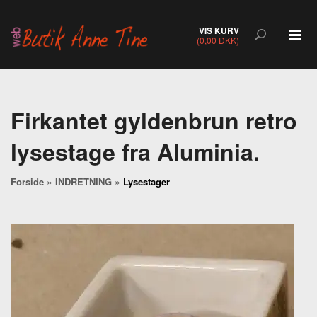
VIS KURV
(0,00 DKK)
Firkantet gyldenbrun retro
lysestage fra Aluminia.
»
»
Forside
INDRETNING
Lysestager