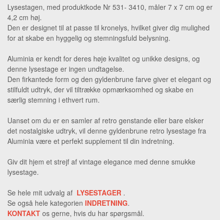
Lysestagen, med produktkode Nr 531- 3410, måler 7 x 7 cm og er
4,2 cm høj.
Den er designet til at passe til kronelys, hvilket giver dig mulighed
for at skabe en hyggelig og stemningsfuld belysning.
Aluminia er kendt for deres høje kvalitet og unikke designs, og
denne lysestage er ingen undtagelse.
Den firkantede form og den gyldenbrune farve giver et elegant og
stilfuldt udtryk, der vil tiltrække opmærksomhed og skabe en
særlig stemning i ethvert rum.
Uanset om du er en samler af retro genstande eller bare elsker
det nostalgiske udtryk, vil denne gyldenbrune retro lysestage fra
Aluminia være et perfekt supplement til din indretning.
Giv dit hjem et strejf af vintage elegance med denne smukke
lysestage.
Se hele mit udvalg af
LYSESTAGER
.
Se også hele kategorien
INDRETNING
.
KONTAKT
os gerne, hvis du har spørgsmål.