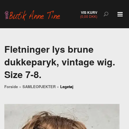
VIS KURV
(0,00 DKK)
Fletninger lys brune
dukkeparyk, vintage wig.
Size 7-8.
»
»
Forside
SAMLEOPJEKTER
Legetøj