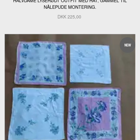
HALVDAME LYSERØDT OUTFIT MED HAT, GAMMEL TIL
NÅLEPUDE MONTERING.
DKK
225,00