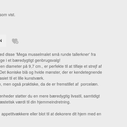
GERRINGE
som vist.
LSKÆDE
DHÆNG
ERINGE
KKER
 disse 'Mega musselmalet små runde tallerkner' fra
GE
ge i et bæredygtigt genbrugsvalg!
n diameter på 9,7 cm., er perfekte til at tilføje et strejf af
d. Det ikoniske blå og hvide mønster, der er kendetegnende
et til et lille kunstværk.
, men også praktiske, da de er fremstillet af porcelæn.
nheder støtter du en mere bæredygtig livsstil, samtidigt
 æstetisk værdi til din hjemmeindretning.
r, appetitvækkere eller blot til at dekorere dit hjem med en