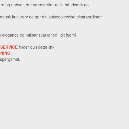
mlere og enhver, der værdsætter unikt håndværk og
 dansk kulturarv og gør din spiseoplevelse ekstraordinær
løs elegance og miljøansvarlighed i dit hjem!
 SERVICE
finder du i dette link.
TNING
.
 spørgsmål.