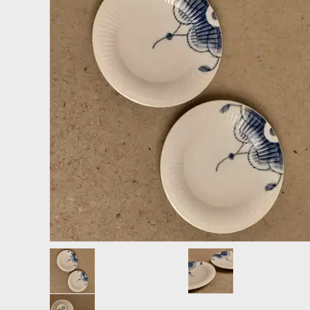
LAMPER
LYSHOLDERE TIL JULETRÆET.
LITOGRAFIER, TRYK, PLAKATER + DIVERSE
POSTKORT RETRO JUL, NYTÅR.
LYSESTAGER
SPEJL, REFLEKTOR JULEKUGLER.
MALERIER - AKVARELLER
VAT, PAP, CHOKOLADE, STOF, MET
MØBLER
OPBEVARING - BAKKER
PORCELÆN - SERVICE
PUDER
SKULPTURER + FIGURER
SLUMRETÆPPER
ÆGGEBÆGER