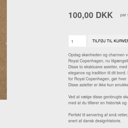
NIPSENÅLE
RAV FIN
100,00 DKK
par 
PÅSKEPYNT
RAV HA
TEATER
RAV VE
AL + ANDET JULEPYNT.
RAV ØR
RAVSMY
Opdag skønheden og charmen ved
ØRERIN
Royal Copenhagen, nu tilgængeli
Disse to eksklusive asietter, med e
elegance og tradition til dit bor
for Royal Copenhagen, gør hver asi
Disse asietter er ikke kun smukke
Ved at vælge disse genbrugte skø
med at du tilfører en historisk og
Perfekt til servering af små rette
snert af dansk designhistorie.