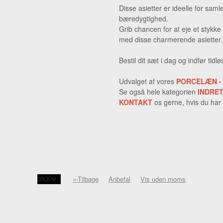
Disse asietter er ideelle for sa
bæredygtighed.
Grib chancen for at eje et stykke
med disse charmerende asietter.
Bestil dit sæt i dag og indfør tid
Udvalget af vores
PORCELÆN -
Se også hele kategorien
INDRE
KONTAKT
os gerne, hvis du har
«-Tilbage
Anbefal
Vis uden moms