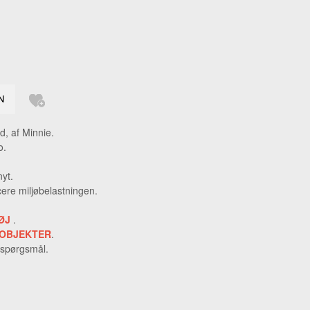
GERRINGE
LSKÆDE
DHÆNG
ERINGE
KKER
d, af Minnie.
GE
o.
nyt.
ere miljøbelastningen.
ØJ
.
OBJEKTER
.
 spørgsmål.