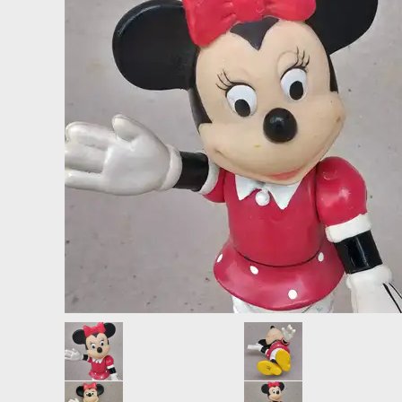
LAMPER
LYSHOLDERE TIL JULETRÆET.
LITOGRAFIER, TRYK, PLAKATER + DIVERSE
POSTKORT RETRO JUL, NYTÅR.
LYSESTAGER
SPEJL, REFLEKTOR JULEKUGLER.
MALERIER - AKVARELLER
VAT, PAP, CHOKOLADE, STOF, MET
MØBLER
OPBEVARING - BAKKER
PORCELÆN - SERVICE
PUDER
SKULPTURER + FIGURER
SLUMRETÆPPER
ÆGGEBÆGER