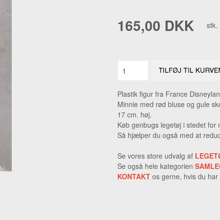
NIPSENÅLE
RAV FIN
165,00 DKK
stk.
PÅSKEPYNT
RAV HA
TEATER
RAV VE
AL + ANDET JULEPYNT.
RAV ØR
RAVSMY
Plastik figur fra France Disneylan
ØRERIN
Minnie med rød bluse og gule sk
17 cm. høj.
Køb genbugs legetøj i stedet for 
Så hjælper du også med at reduc
Se vores store udvalg af
LEGET
Se også hele kategorien
SAMLE
KONTAKT
os gerne, hvis du har