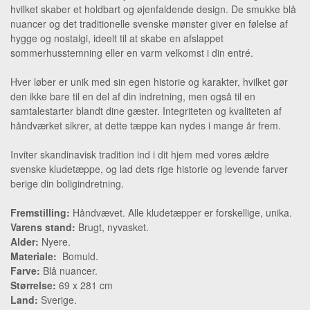
hvilket skaber et holdbart og øjenfaldende design. De smukke blå
nuancer og det traditionelle svenske mønster giver en følelse af
hygge og nostalgi, ideelt til at skabe en afslappet
sommerhusstemning eller en varm velkomst i din entré.
Hver løber er unik med sin egen historie og karakter, hvilket gør
den ikke bare til en del af din indretning, men også til en
samtalestarter blandt dine gæster. Integriteten og kvaliteten af
håndværket sikrer, at dette tæppe kan nydes i mange år frem.
Inviter skandinavisk tradition ind i dit hjem med vores ældre
svenske kludetæppe, og lad dets rige historie og levende farver
berige din boligindretning.
Fremstilling:
Håndvævet. Alle kludetæpper er forskellige, unika.
Varens stand:
Brugt, nyvasket.
Alder:
Nyere.
Materiale:
Bomuld.
Farve:
Blå nuancer.
Størrelse:
69 x 281 cm
Land:
Sverige.