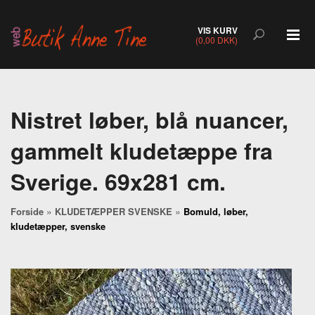
VIS KURV
(0,00 DKK)
Nistret løber, blå nuancer,
gammelt kludetæppe fra
Sverige. 69x281 cm.
»
»
Forside
KLUDETÆPPER SVENSKE
Bomuld, løber,
kludetæpper, svenske