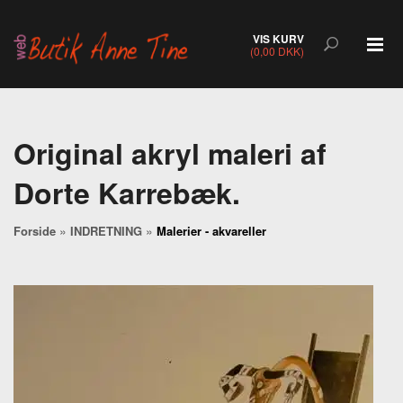
VIS KURV
(0,00 DKK)
Original akryl maleri af
Dorte Karrebæk.
»
»
Forside
INDRETNING
Malerier - akvareller