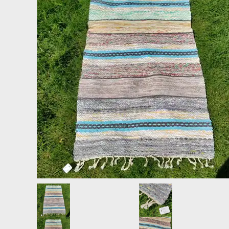
LAMPER
LYSHOLDERE TIL JULETRÆET.
LITOGRAFIER, TRYK, PLAKATER + DIVERSE
POSTKORT RETRO JUL, NYTÅR.
LYSESTAGER
SPEJL, REFLEKTOR JULEKUGLER.
MALERIER - AKVARELLER
VAT, PAP, CHOKOLADE, STOF, MET
MØBLER
OPBEVARING - BAKKER
PORCELÆN - SERVICE
PUDER
SKULPTURER + FIGURER
SLUMRETÆPPER
ÆGGEBÆGER