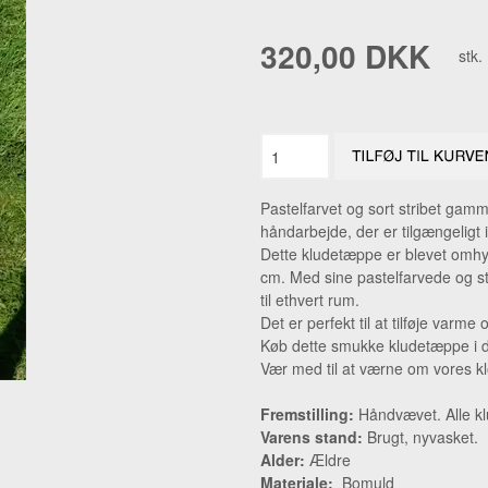
NIPSENÅLE
RAV FIN
320,00 DKK
stk.
PÅSKEPYNT
RAV HA
TEATER
RAV VE
AL + ANDET JULEPYNT.
RAV ØR
RAVSMY
Pastelfarvet og sort stribet gam
ØRERIN
håndarbejde, der er tilgængeligt 
Dette kludetæppe er blevet omhy
cm. Med sine pastelfarvede og st
til ethvert rum.
Det er perfekt til at tilføje varme 
Køb dette smukke kludetæppe i d
Vær med til at værne om vores k
Fremstilling:
Håndvævet. Alle klu
Varens stand:
Brugt, nyvasket.
Alder:
Ældre
Materiale:
Bomuld