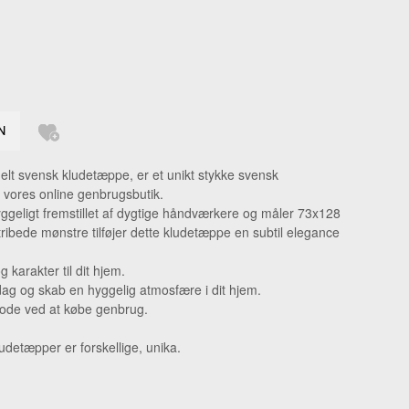
GERRINGE
LSKÆDE
DHÆNG
ERINGE
KKER
melt svensk kludetæppe, er et unikt stykke svensk
GE
i vores online genbrugsbutik.
ggeligt fremstillet af dygtige håndværkere og måler 73x128
ribede mønstre tilføjer dette kludetæppe en subtil elegance
og karakter til dit hjem.
ag og skab en hyggelig atmosfære i dit hjem.
lode ved at købe genbrug.
detæpper er forskellige, unika.