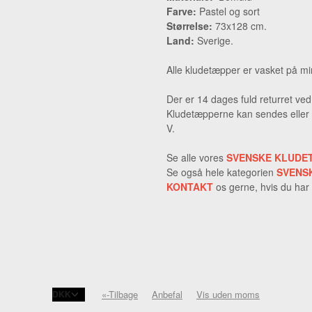
Farve:
Pastel og sort
Størrelse:
73x128 cm.
Land:
Sverige.
Alle kludetæpper er vasket på min
Der er 14 dages fuld returret ve
Kludetæpperne kan sendes eller 
V.
Se alle vores
SVENSKE KLUDE
Se også hele kategorien
SVENS
KONTAKT
os gerne, hvis du har
«-Tilbage
Anbefal
Vis uden moms