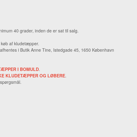
imum 40 grader, inden de er sat til salg.
d køb af kludetæpper.
afhentes i Butik Anne Tine, Istedgade 45, 1650 København
TÆPPER I BOMULD
.
KE KLUDETÆPPER OG LØBERE
.
 spørgsmål.