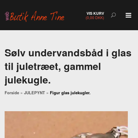
VIS KURV
(0,00 DKK)
Sølv undervandsbåd i glas
til juletræet, gammel
julekugle.
»
»
Forside
JULEPYNT
Figur glas julekugler.