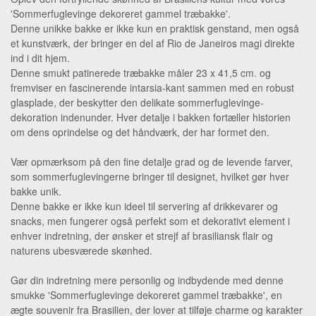
'Sommerfuglevinge dekoreret gammel træbakke'.
Denne unikke bakke er ikke kun en praktisk genstand, men også
et kunstværk, der bringer en del af Rio de Janeiros magi direkte
ind i dit hjem.
Denne smukt patinerede træbakke måler 23 x 41,5 cm. og
fremviser en fascinerende intarsia-kant sammen med en robust
glasplade, der beskytter den delikate sommerfuglevinge-
dekoration indenunder. Hver detalje i bakken fortæller historien
om dens oprindelse og det håndværk, der har formet den.
Vær opmærksom på den fine detalje grad og de levende farver,
som sommerfuglevingerne bringer til designet, hvilket gør hver
bakke unik.
Denne bakke er ikke kun ideel til servering af drikkevarer og
snacks, men fungerer også perfekt som et dekorativt element i
enhver indretning, der ønsker et strejf af brasiliansk flair og
naturens ubesværede skønhed.
Gør din indretning mere personlig og indbydende med denne
smukke 'Sommerfuglevinge dekoreret gammel træbakke', en
ægte souvenir fra Brasilien, der lover at tilføje charme og karakter