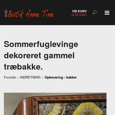
VIS KURV
(0,00 DKK)
Sommerfuglevinge
dekoreret gammel
træbakke.
»
»
Forside
INDRETNING
Opbevaring - bakker