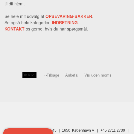
til dit hjem.
Se hele mit udvalg af
OPBEVARING-BAKKER
.
Se også hele kategorien
INDRETNING
.
KONTAKT
os gerne, hvis du har spørgsmål.
«-Tilbage
Anbefal
Vis uden moms
Butik Anne Tine | Istedgade 45 | 1650 København V | +45 2711 2730 |