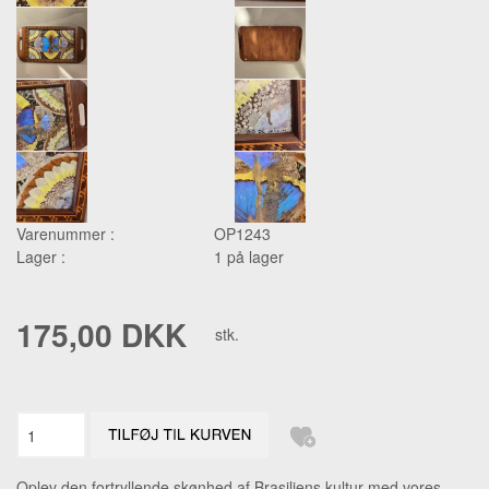
Varenummer :
OP1243
Lager :
1 på lager
175,00 DKK
stk.
Oplev den fortryllende skønhed af Brasiliens kultur med vores