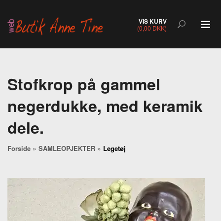
VIS KURV
(0,00 DKK)
Stofkrop på gammel
negerdukke, med keramik
dele.
»
»
Forside
SAMLEOPJEKTER
Legetøj