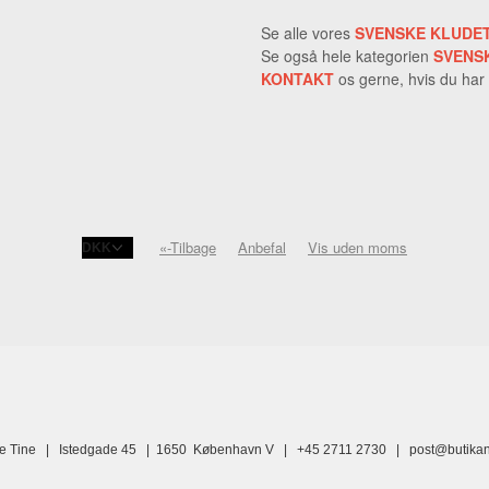
Se alle vores
SVENSKE KLUDE
Se også hele kategorien
SVENS
KONTAKT
os gerne, hvis du har
«-Tilbage
Anbefal
Vis uden moms
ne Tine | Istedgade 45 | 1650 København V | +45 2711 2730 |
post@butikan