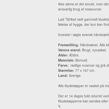
Ikke alene er det smukt, men de
ansvarlig brug af ressourcer.
Lad "Stribet rødt gammelt kludet
følelse af hygge, der kun kan fi
Invester i ægte svensk håndværk
Fremstilling:
Håndvævet. Alle klu
Varens stand:
Brugt, nyvasket.
Alder:
Ældre.
Materiale:
Bomuld.
Farve:
rødlige nuancer og grå st
Størrelse:
77 x 167 cm.
Land:
Sverige.
Alle kludetæpper er vasket på min
Der er 14 dages fuld returret ve
Kludetæpperne kan sendes eller 
V.