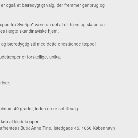
t er også et bæredygtigt valg, der fremmer genbrug og
æppe fra Sverige" være en del af dit hjem og skabe en
ndes i ægte skandinaviske hjem.
 og bæredygtig stil med dette enestående tæppe!
detæpper er forskellige, unika.
riber.
imum 40 grader, inden de er sat til salg.
d køb af kludetæpper.
afhentes i Butik Anne Tine, Istedgade 45, 1650 København