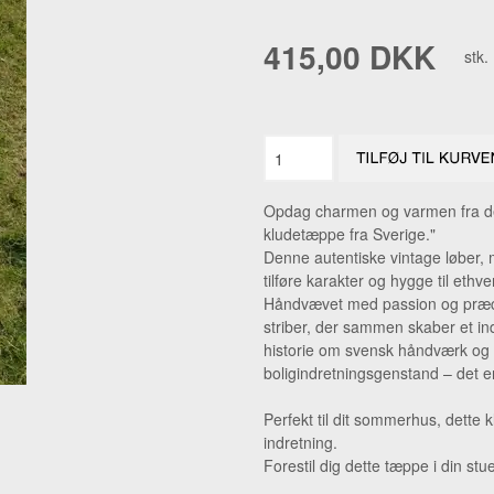
NIPSENÅLE
RAV FIN
415,00 DKK
stk.
PÅSKEPYNT
RAV HA
TEATER
RAV VE
AL + ANDET JULEPYNT.
RAV ØR
RAVSMY
Opdag charmen og varmen fra det
ØRERIN
kludetæppe fra Sverige."
Denne autentiske vintage løber, 
tilføre karakter og hygge til ethve
Håndvævet med passion og præcis
striber, der sammen skaber et ind
historie om svensk håndværk og t
boligindretningsgenstand – det er
Perfekt til dit sommerhus, dette kl
indretning.
Forestil dig dette tæppe i din st