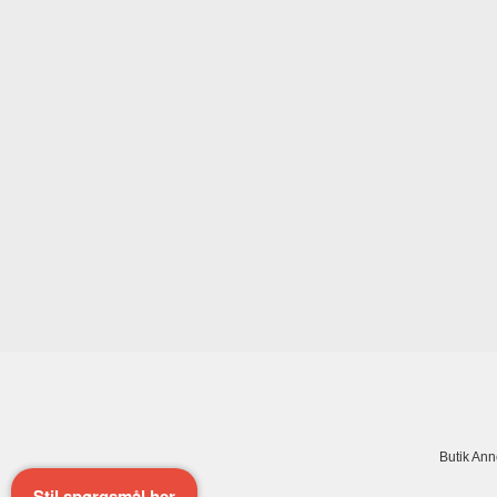
Butik An
Stil spørgsmål her