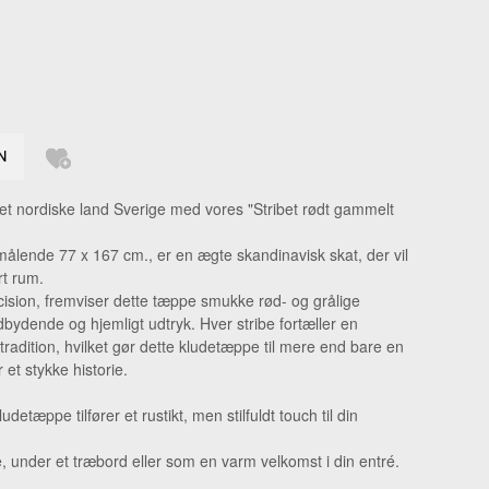
GERRINGE
LSKÆDE
DHÆNG
ERINGE
KKER
 nordiske land Sverige med vores "Stribet rødt gammelt
GE
målende 77 x 167 cm., er en ægte skandinavisk skat, der vil
rt rum.
ion, fremviser dette tæppe smukke rød- og grålige
bydende og hjemligt udtryk. Hver stribe fortæller en
radition, hvilket gør dette kludetæppe til mere end bare en
 et stykke historie.
udetæppe tilfører et rustikt, men stilfuldt touch til din
ue, under et træbord eller som en varm velkomst i din entré.