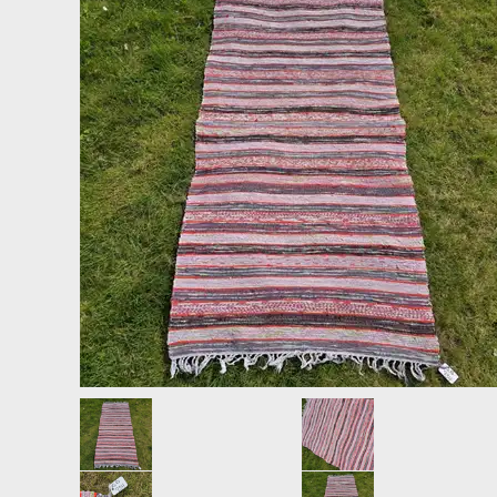
LAMPER
LYSHOLDERE TIL JULETRÆET.
LITOGRAFIER, TRYK, PLAKATER + DIVERSE
POSTKORT RETRO JUL, NYTÅR.
LYSESTAGER
SPEJL, REFLEKTOR JULEKUGLER.
MALERIER - AKVARELLER
VAT, PAP, CHOKOLADE, STOF, MET
MØBLER
OPBEVARING - BAKKER
PORCELÆN - SERVICE
PUDER
SKULPTURER + FIGURER
SLUMRETÆPPER
ÆGGEBÆGER