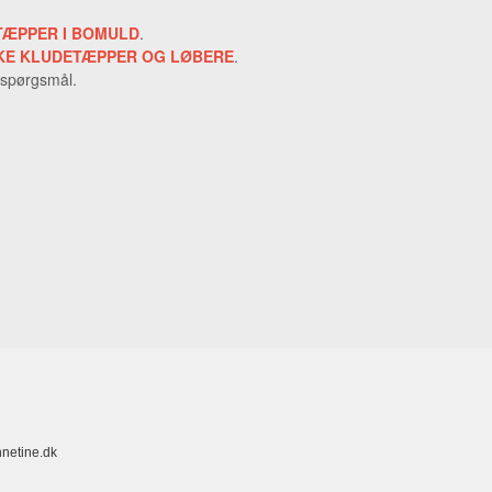
TÆPPER I BOMULD
.
KE KLUDETÆPPER OG LØBERE
.
 spørgsmål.
netine.dk