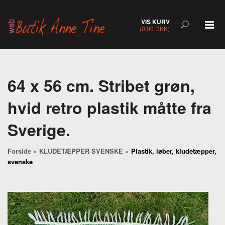
VIS KURV
(0,00 DKK)
64 x 56 cm. Stribet grøn,
hvid retro plastik måtte fra
Sverige.
»
»
Forside
KLUDETÆPPER SVENSKE
Plastik, løber, kludetæpper,
svenske