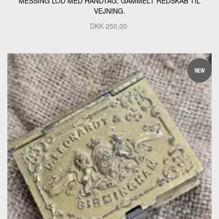
MESSING LOD MED HÅNDTAG, GAMMELT REDSKAB TIL
VEJNING.
DKK
250,00